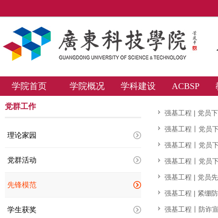
学院首页
学院概况
学科建设
ACBSP
党群工作
强基工程 | 党
强基工程丨党员
理论家园
强基工程丨党员
党群活动
强基工程丨党员
强基工程 | 党
先锋模范
强基工程 | 紧
强基工程丨防诈
学生获奖