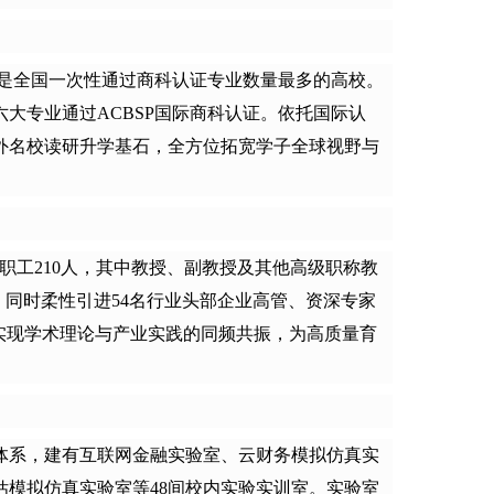
更是全国一次性通过商科认证专业数量最多的高校。
六
大专业通过
A
CBSP国际商科认证。依托国际认
外名校读研升学基石，全方位拓宽学子全球视野与
教职工
210
人，其中教授、副教授及其他高级职称教
。同时柔性引进
54名行业头部企业高管、资深专家
实现学术理论与产业实践的同频共振，为高质量育
体系，
建有互联网金融实验室、云财务模拟仿真实
估模拟仿真实验室等
48间校内实验实训室
。实验室