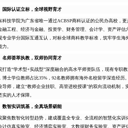
、国际认证立标，全球视野育才
东科技学院
为广东省唯一通过
ACBSP商科认证的公民办高校，
金融工程、经济与金融、投资学、财务管理、会计学、资产评估
现专业学分国际互通互认，对标全球商科教学标准，筑牢学生海
能力。
、名师荟萃执教，双师协同育才
院打造
“学术型+实战型”深度融合的高水平师资队伍，现有专职
，博士学位教师占比
35%，
92
名教师拥有海外名校留学深造经历
业导师，建立“教师企业挂职、高管进校授课”的双向流动机制，
坚实的人才保障。
、数智实训筑基，全真场景砺能
院聚焦数智化转型趋势，建成覆盖全专业、全流程的智慧化实训
会计仿真实验室、经济博弈实验室、大数据财务实验室、资产评