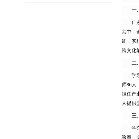
一
广
其中，
证，实
跨文化
二
学
师
8
6
人
担任产
人提供
三
学
验室、