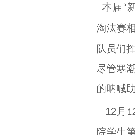
本届
“
淘汰赛
队员们
尽管寒
的呐喊
12
月
1
院学生