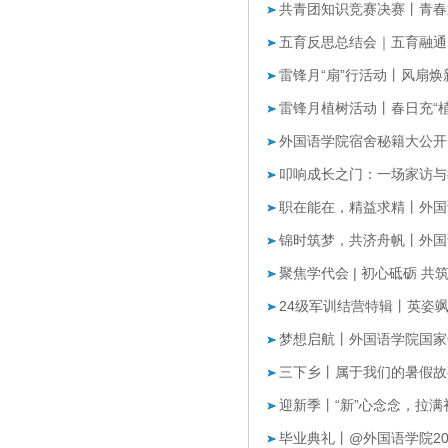
共青团知识竞赛决赛丨青春
五育反思总结会｜五育融通
雷锋月“扇”行活动丨风扇焕
雷锋月植树活动丨春日充“植
外国语学院宿舍秘籍大公开
叩响成长之门：一场家访与
职在能在，精益求精丨外国
锦时筑梦，共济舟帆丨外国
聚焦学代会 | 初心砥砺 共
24级军训结营特辑丨英姿
梦想启航丨外国语学院国家
三下乡丨属于我们的暑假故
迎新季丨“新”心念念，拉满
毕业典礼丨@外国语学院20