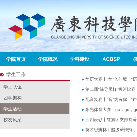
学院首页
学院概况
学科建设
ACBSP
学生工作
简历大赛丨“简”入佳境，“历”挽
学工队伍
第二届“辅导员杯”拔河比赛
团学架构
配音复赛丨“音”为有你，“声
学生活动
阳光体育大赛丨go，go，
校友风采
五四表彰丨红旗团支部答辩
英才思辨杯丨超级辩辩辩，