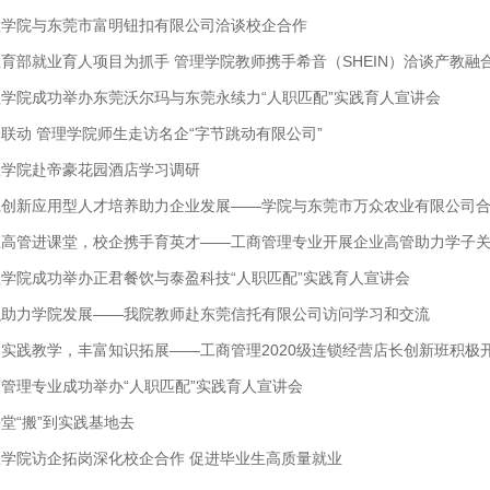
理学院与东莞市富明钮扣有限公司洽谈校企合作
育部就业育人项目为抓手 管理学院教师携手希音（SHEIN）洽谈产教融
学院成功举办东莞沃尔玛与东莞永续力“人职匹配”实践育人宣讲会
联动 管理学院师生走访名企“字节跳动有限公司”
理学院赴帝豪花园酒店学习调研
践创新应用型人才培养助力企业发展——学院与东莞市万众农业有限公司
业高管进课堂，校企携手育英才——工商管理专业开展企业高管助力学子
学院成功举办正君餐饮与泰盈科技“人职匹配”实践育人宣讲会
融助力学院发展——我院教师赴东莞信托有限公司访问学习和交流
实践教学，丰富知识拓展——工商管理2020级连锁经营店长创新班积极
管理专业成功举办“人职匹配”实践育人宣讲会
堂“搬”到实践基地去
理学院访企拓岗深化校企合作 促进毕业生高质量就业