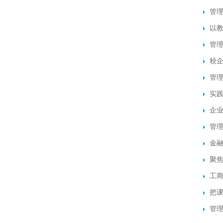
管
以教
管理
校企
管
实
企
管理
金
聚焦
工商
把课
管