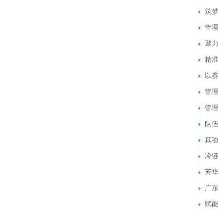
筑
管
聚力
精准
以
管
管
队伍
真项
冷
芳华
广
赋