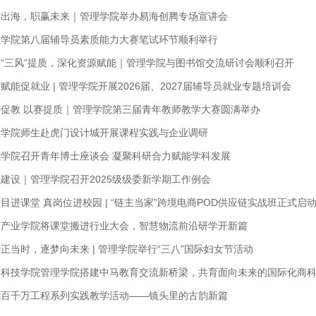
梦出海，职赢未来｜管理学院举办易海创腾专场宣讲会
理学院第八届辅导员素质能力大赛笔试环节顺利举行
“三风”提质，深化资源赋能｜管理学院与图书馆交流研讨会顺利召开
赋能促就业 | 管理学院开展2026届、2027届辅导员就业专题培训会
赛促教 以赛提质｜管理学院第三届青年教师教学大赛圆满举办
理学院师生赴虎门设计城开展课程实践与企业调研
理学院召开青年博士座谈会 凝聚科研合力赋能学科发展
建设｜管理学院召开2025级级委新学期工作例会
目进课堂 真岗位进校园 | “链主当家”跨境电商POD供应链实战班正式启
链产业学院将课堂搬进行业大会，智慧物流前沿研学开新篇
正当时，逐梦向未来 | 管理学院举行“三八”国际妇女节活动
东科技学院管理学院搭建中马教育交流新桥梁，共育面向未来的国际化商
能百千万工程系列实践教学活动——镜头里的古韵新篇