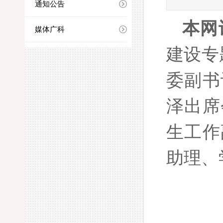
通知公告
本网
媒体广科
建设专
委副书
泽出席
生工作
助理、