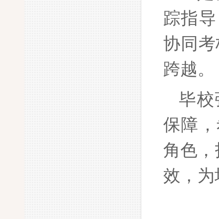
踪指导
协同考
跨越。
毕校
保障，
角色，
效，为