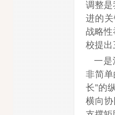
调整是
进的关
战略性
校提出
一是
非简单
长”的
横向协
支撑矩