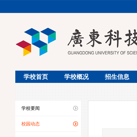
学校首页
学校概况
招生信息
学校要闻
校园动态