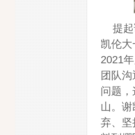
提起
凯伦大
202
团队沟
问题，
山。谢
弃、坚