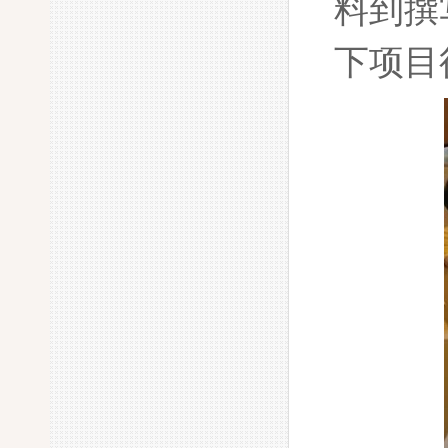
料到撰
下项目