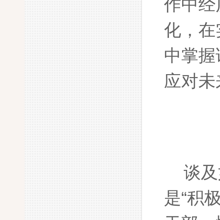
作中经
化，在
中掌握
应对未
谈及
是“积