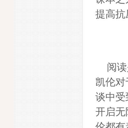
提高抗
阅读
凯伦对
谈中受
开启无
伦都有