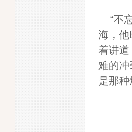
“不
海，他
着讲道
难的冲
是那种