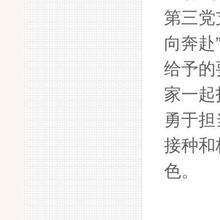
第三党
向奔赴
给予的
家一起
勇于担
接种和
色。