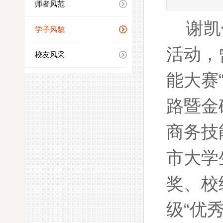
师者风范
谢凯
学子风貌
活动，
校友风采
能大赛
路暨金
商务技
市大学
奖、校
级“优