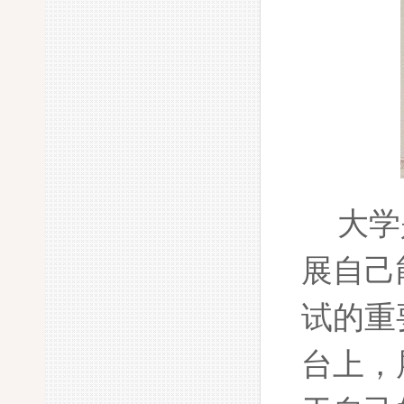
大学
展自己
试的重
台上，