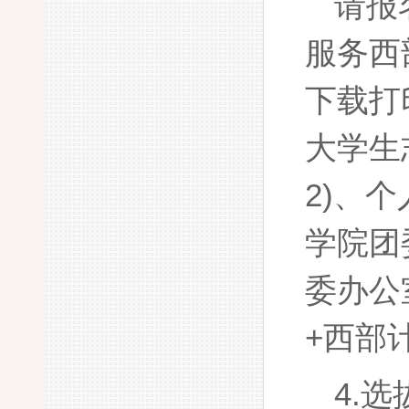
请报
服务西
下载打
大学生
2)
、个
学院团
委办公
+西部
4.