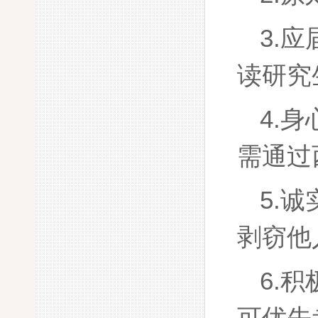
3.
读研究
4.
需通过
5.
剥窃他
6.