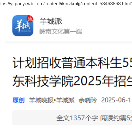
ttps://ycpai.ycwb.com/content/ikinvkmtjj/content_53463868.h