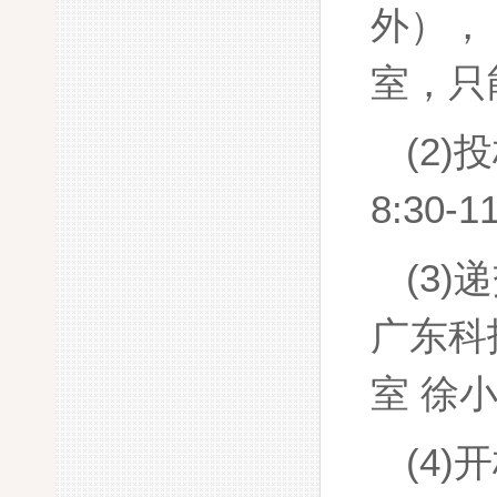
外）
，
室，只
(2)
投
8:30-1
(3)
递
广东科
室
徐
(4)
开