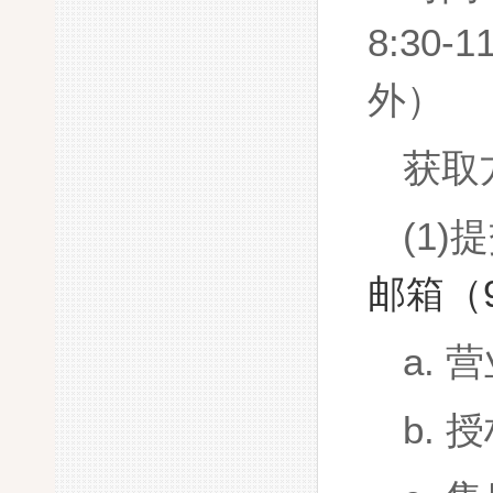
8:30
外）
获取
(1)
提
邮箱（
a.
营
b.
授